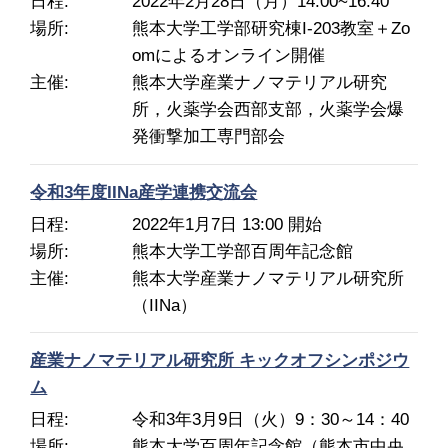
日程
2022年2月28日（月）14:00~16:40
場所
熊本大学工学部研究棟I-203教室＋Zo
omによるオンライン開催
主催
熊本大学産業ナノマテリアル研究
所，火薬学会西部支部，火薬学会爆
発衝撃加工専門部会
令和3年度IINa産学連携交流会
日程
2022年1月7日 13:00 開始
場所
熊本大学工学部百周年記念館
主催
熊本大学産業ナノマテリアル研究所
（IINa）
産業ナノマテリアル研究所 キックオフシンポジウ
ム
日程
令和3年3月9日（火）9：30～14：40
場所
熊本大学百周年記念館（熊本市中央