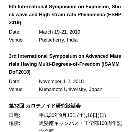
6th International Symposium on Explosion, Sho
ck wave and High-strain-rate Phenomena (ESHP
2019)
Date
March 19-21, 2019
Venue
Puducherry, India
3rd International Symposium on Advanced Mate
rials Having Multi-Degrees-of-Freedom (ISAMM
DoF2018)
Date
November 1-2, 2018
Venue
Kumamoto University, Japan
第32回 カロテノイド研究談話会
日程
平成30年9月15日(土),16日(日)
場所
黒髪南キャンパス・工学部100周年記
念会館