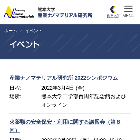
ホーム
研究所について
MENU
研究分野
組織/メンバー
ホーム
イベント
共同研究・共同利用
ニュース
イベント
お問い合わせ/アクセス
リンク
ENGLISH
産業ナノマテリアル研究所 2022シンポジウム
日程
2022年3月4日 (金)
場所
熊本大学工学部百周年記念館および
オンライン
火薬類の安全保安・利用に関する講習会（第８
回）